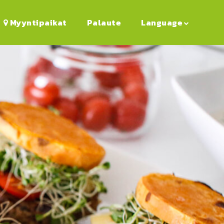
Myyntipaikat
Palaute
Language