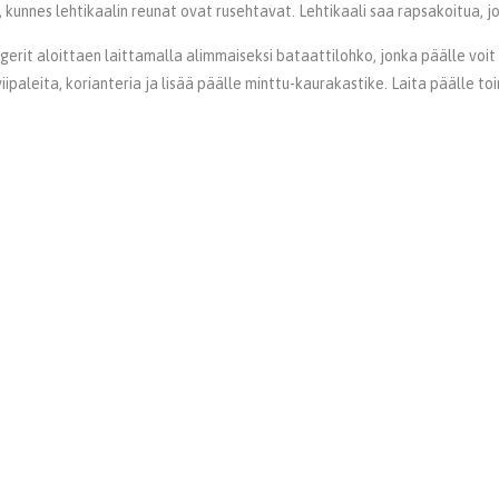
, kunnes lehtikaalin reunat ovat rusehtavat. Lehtikaali saa rapsakoitua, j
erit aloittaen laittamalla alimmaiseksi bataattilohko, jonka päälle voit a
ipaleita, korianteria ja lisää päälle minttu-kaurakastike. Laita päälle to