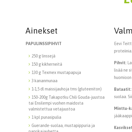
Ainekset
Valm
PAPULINSSIPIHVIT
Eevi Teit
proteiinia
250 g linssejä
Pihvit:
Lai
150 g kikherneitä
lisää ne 
130 g Texmex mustapapuja
huomioon 
3 kananmunaa
1-1,5 dl maissijauhoja tms (gluteeniton)
Bataatit:
suolaa. Si
150-200g Takapotku Chili Gouda-juustoa
tai Ensilempi vuohen maidosta
Minttu-k
valmistettua vetajuustoa
jääkaappi
1 kpl punasipulia
Guerande-suolaa, mustapippuria ja
Kasvikset
paprikajauhetta