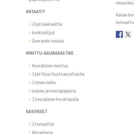
minuutiksi
BATAATIT
Kasaa burg
tomaattivi
2 kpl baataattia
kookosöljyä
Guerande-suolaa
MINTTU-KAURAKASTIKE
Kourallinen minttua
1 kpl Yosa Food kaurafraiche
1 limen mehu
suolaa ja mustapippuria
1 kourallinen kevätsipulia
KASVIKSET
2 tomaattia
Korianteria