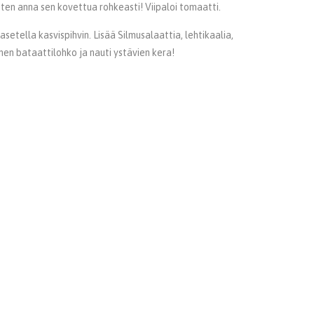
oten anna sen kovettua rohkeasti! Viipaloi tomaatti.
setella kasvispihvin. Lisää Silmusalaattia, lehtikaalia,
inen bataattilohko ja nauti ystävien kera!