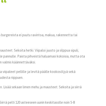
a burgereista ei puutu
ravintoa, makua, rakennetta tai
austeet. Sekoita hetki. Viipaloi juusto ja silppua sipuli,
le pannulle. Paista pihveistä haluamasi kokoisia, mutta ota
on valmis käännettäväksi.
 viipaleet pellille ja levitä päälle kookosöljyä sekä
uudesta riippuen.
en. Lisää sekaan limen mehu ja mausteet. Sekoita ja siirrä
 Siirrä pelti 120 asteeseen uunin keskitasolle noin 5-8