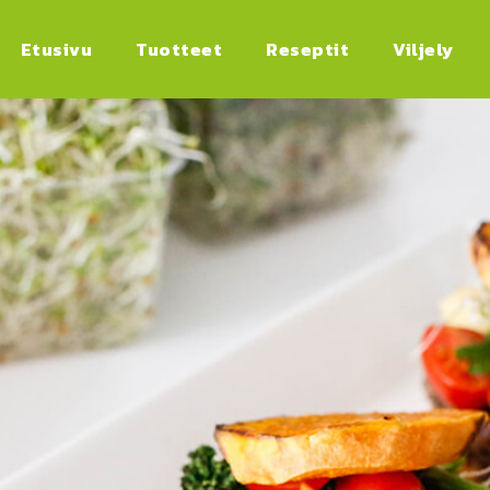
Etusivu
Tuotteet
Reseptit
Viljely