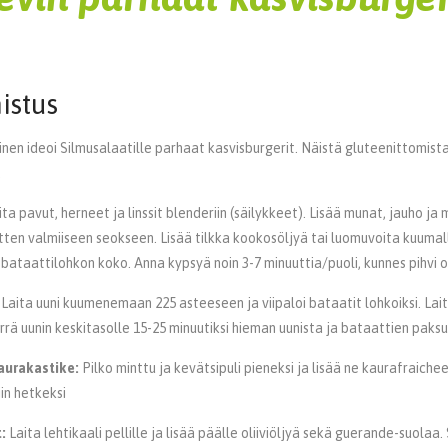
istus
tinen ideoi Silmusalaatille parhaat kasvisburgerit. Näistä gluteenittomist
.
ta pavut, herneet ja linssit blenderiin (säilykkeet). Lisää munat, jauho ja m
sitten valmiiseen seokseen. Lisää tilkka kookosöljyä tai luomuvoita kuumal
bataattilohkon koko. Anna kypsyä noin 3-7 minuuttia/puoli, kunnes pihvi 
Laita uuni kuumenemaan 225 asteeseen ja viipaloi bataatit lohkoiksi. Laita
irrä uunin keskitasolle 15-25 minuutiksi hieman uunista ja bataattien paks
aurakastike:
Pilko minttu ja kevätsipuli pieneksi ja lisää ne kaurafraiche
in hetkeksi
:
Laita lehtikaali pellille ja lisää päälle oliiviöljyä sekä guerande-suolaa.